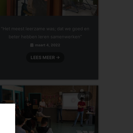
“Het meest leerzame was; dat we goed en
beter hebben leren samenwerken”
maart 4, 2022
LEES MEER →
ACT!