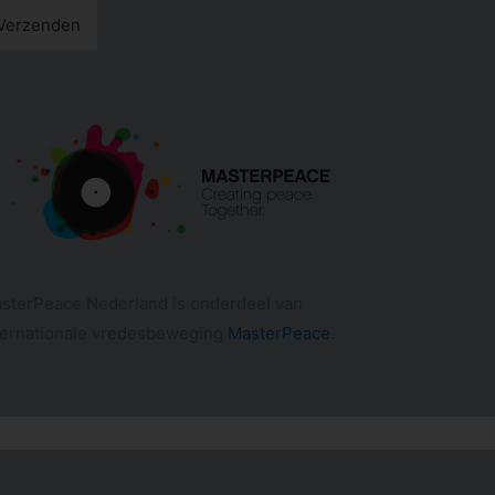
Verzenden
sterPeace Nederland is onderdeel van
ternationale vredesbeweging
MasterPeace
.