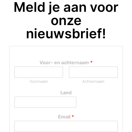
Meld je aan voor
onze
nieuwsbrief!
Muur van verbinding De Dreef
januari 19, 2022
ACT!
Walls of Connection
Voor- en achternaam
*
LEES MEER →
Voornaam
Achternaam
Land
« Vorige
1
2
3
4
5
Volgende »
Email
*