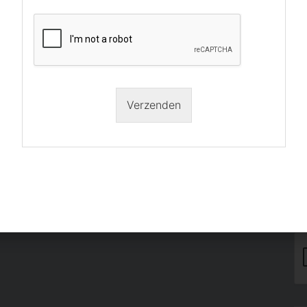
MasterPeace op Facebook
Me
en
we
Vo
Verzenden
Vo
La
Em