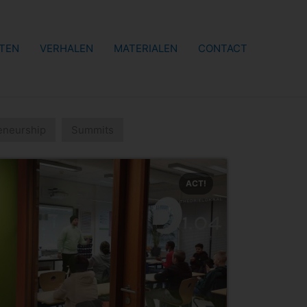
TEN
VERHALEN
MATERIALEN
CONTACT
eneurship
Summits
ACT!