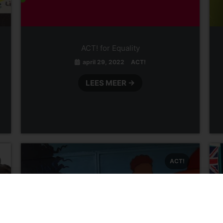
ACT! for Equality
april 29, 2022
ACT!
LEES MEER →
ACT!