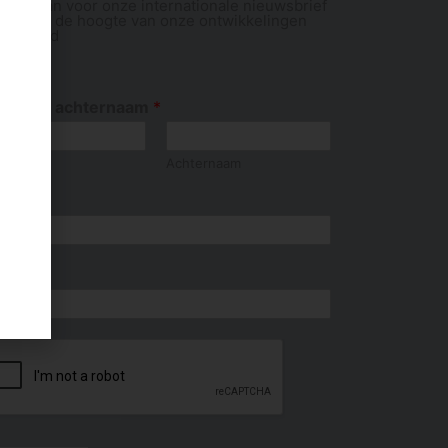
ld je aan voor onze internationale nieuwsbrief
 blijf op de hoogte van onze ontwikkelingen
reldwijd
or- en achternaam
*
ornaam
Achternaam
nd
ail
*