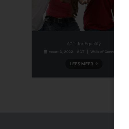
ACT! for Equality
maart 3, 2022
ACT!
Walls of Connection
LEES MEER →