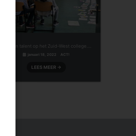
Wat een talent op het Zuid-West college….
januari 18, 2022
ACT!
LEES MEER →