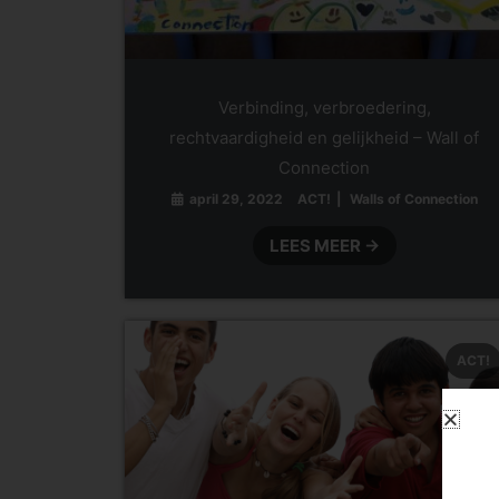
Verbinding, verbroedering,
rechtvaardigheid en gelijkheid – Wall of
Connection
april 29, 2022
ACT!
Walls of Connection
LEES MEER →
ACT!