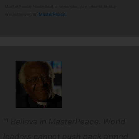
MasterPeace Nederland is onderdeel van internationale
vredesbeweging
MasterPeace
.
“I Believe in MasterPeace. World
leaders cannot push back armed