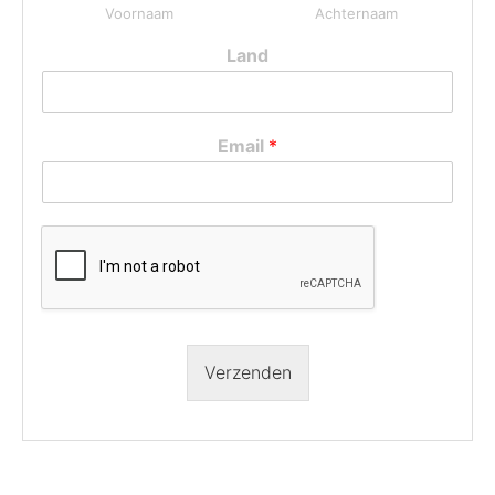
Voornaam
Achternaam
Land
Email
*
MasterPeace op Instagram
Verzenden
Follow on Instagram