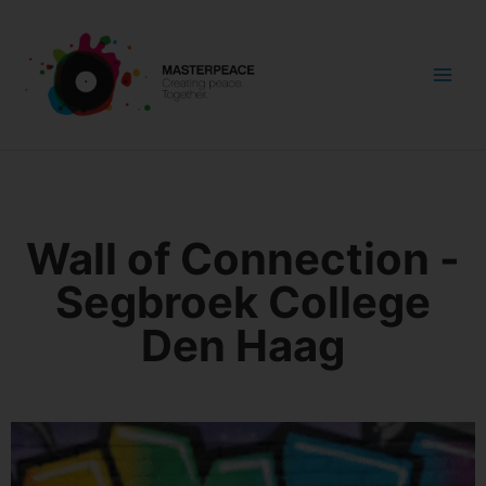
Ga
naar
de
inhoud
Wall of Connection -
Segbroek College
Den Haag