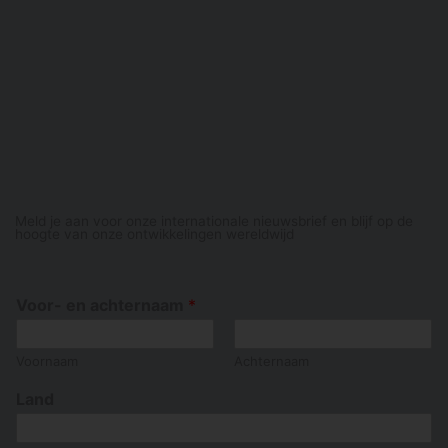
Meld je aan voor onze internationale nieuwsbrief en blijf op de
hoogte van onze ontwikkelingen wereldwijd
Voor- en achternaam
*
Voornaam
Achternaam
Land